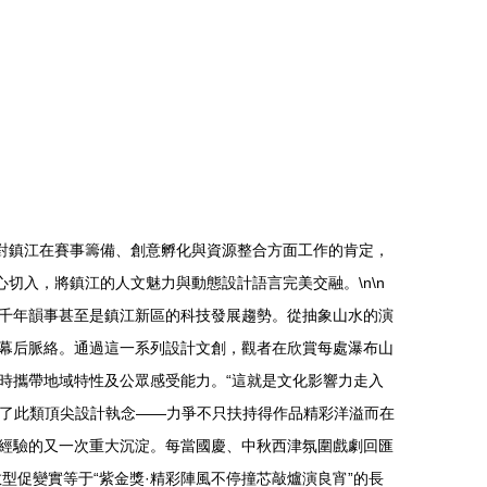
對鎮江在賽事籌備、創意孵化與資源整合方面工作的肯定，
切入，將鎮江的人文魅力與動態設計語言完美交融。\n\n
千年韻事甚至是鎮江新區的科技發展趨勢。從抽象山水的演
幕后脈絡。通過這一系列設計文創，觀者在欣賞每處瀑布山
時攜帶地域特性及公眾感受能力。“這就是文化影響力走入
入了此類頂尖設計執念——力爭不只扶持得作品精彩洋溢而在
經驗的又一次重大沉淀。每當國慶、中秋西津氛圍戲劇回匯
型促變實等于“紫金獎·精彩陣風不停撞芯敲爐演良宵”的長