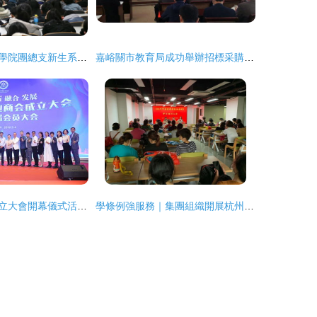
建筑與景觀設計學院團總支新生系列團課之三 大型活動組織策劃服務實踐與成長
嘉峪關市教育局成功舉辦招標采購工作培訓暨大型活動組織策劃研討會
深圳企業商會成立大會開幕儀式活動策劃方案
學條例強服務｜集團組織開展杭州市居家養老服務條例專題培訓會