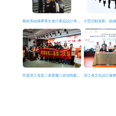
藝術系組織畢業生進行產品設計考察活動
民盟浙江省直二基委臘八節傾情獻愛心 一碗熱粥，暖暖的真情