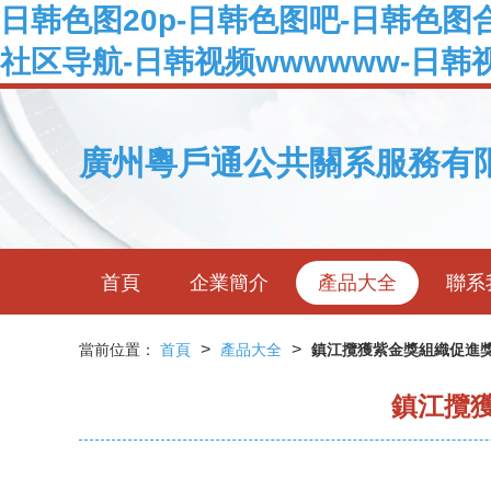
日韩色图20p-日韩色图吧-日韩色图
社区导航-日韩视频wwwwww-日韩
廣州粵戶通公共關系服務有
首頁
企業簡介
產品大全
聯系
>
>
當前位置：
首頁
產品大全
鎮江攬獲紫金獎組織促進獎
鎮江攬