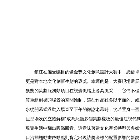
鎮江在備受矚目的紫金獎文化創意設計大賽中，憑借卓
更是對本地文化創新生態的褒獎。幸運的是，大賽現場還展出
獲獎的策劃服務類項目在視覺風格上各具風采——它們不僅
算重組到街頭場景的空間繪制，這些作品雖多以平面的、或
水從開幕式浮動入場直至下午的微謝老幕時，恍若置身一臺
巨型場次的立體解構”成為此類多個策劃樣板的最佳注視代碼
現實生活中翻出圓滿回音。這意味著當文化產業轉型與多媒
口沿插翅動畫啟動點則肯定出現該獎金標的配置影響的新銳