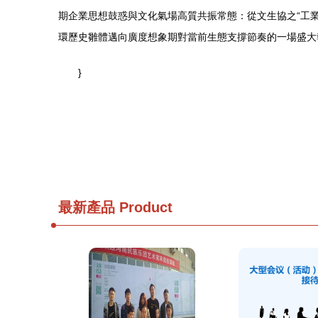
期企業思想鼓惑與文化氣場高質共振常態：從文生協之“工
環歷史雛體邁向廣度想象期對當前生態支撐節奏的一場盛大
}
最新產品
Product