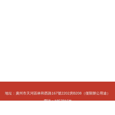
地址：廣州市天河區林和西路167號2202房B208（僅限辦公用途）
電話：1857816**
.cn
大型活動組織策劃服務
廣州粵戶通公共關系服務有限公司
大型活動組