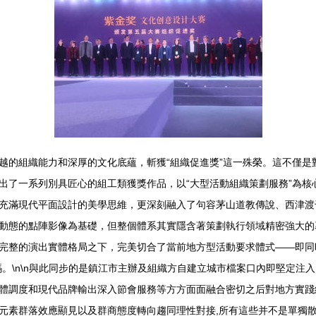
越的組織能力和深厚的文化底蘊，斬獲“組織促進獎”這一殊榮。這不僅是
了一系列別具匠心的組工類獲獎作品，以“大型活動組織策劃服務”為核心
充滿現代平面設計的美學思維，更深刻融入了句容茅山道教傳說、西津渡
動態的點陣影像為基礎，但整個體系其實隱含著策劃執行領域精密強大的
完整的演出實體格局之下，完美切合了當前地方型活動要求體式——即同
。\n\n與此同步的是鎮江市主辦及組織方自建立城市檔案口內即堅定注
體調度和現代品牌輸出深入節會服務等方方面面融合密切之后對地方實踐
元素群落效應顯見以及群商態度轉向趨同理性對接,所有這些并不是單獨散